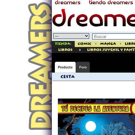
Tienda:
Comic
>
Manga
>
Libr
>
libros
Libros Juvenil Y Fan
Producto
Foro
Cesta