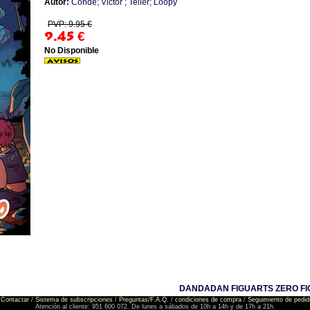
Autor:
Conde; Victor ; Teller; Loopy
PVP: 9.95 €
9.45
€
No Disponible
DANDADAN FIGUARTS ZERO FI
Contactar
/
Sistema de subscripciones
/
Preguntas/F.A.Q.
/
condiciones de compra
/
Seguimiento de pedid
Atención al cliente: 951 600 072. De lunes a sábados de 10h a 14h y de 17h a 21h.