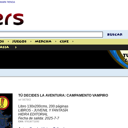
MAPA TIENDA
buscar
os
>
Juegos
>
Mercha
>
Cine
>
>
tasia
T
C
TÚ DECIDES LA AVENTURA: CAMPAMENTO VAMPIRO
ref
947943
Libro 130x200cms, 200 páginas
LIBROS - JUVENIL Y FANTASÍA
HIDRA EDITORIAL
Fecha de salida: 2025-7-7
EAN:
9791387711092