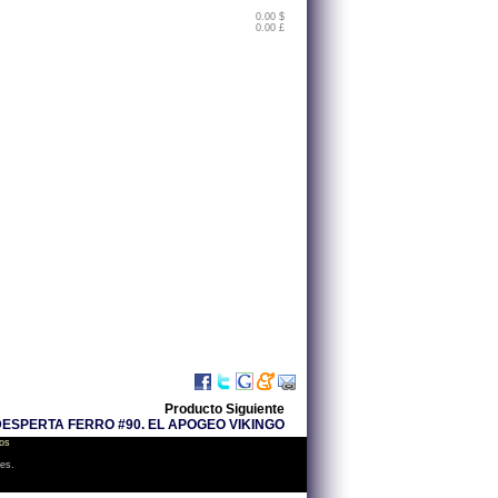
0.00 $
0.00 £
Producto Siguiente
DESPERTA FERRO #90. EL APOGEO VIKINGO
os
les.