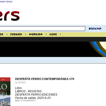
MAPA TIENDA
buscar
os
>
Juegos
>
Mercha
>
Cine
>
DESPERTA FERRO CONTEMPORÁNEA #70
ref
947815
Libro
LIBROS - REVISTAS
DESPERTA FERRO EDICIONES
Fecha de salida: 2025-6-25
EAN:
9772340882000070