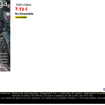
PVP: 7.50 €
7.12
€
No Disponible
Contactar
/
Sistema de subscripciones
/
Preguntas/F.A.Q.
/
condiciones de compra
/
Seguimiento de pedid
Atención al cliente: 951 600 072. De lunes a sábados de 10h a 14h y de 17h a 21h.
) Las ofertas de gastos de envio gratuitos son válidas para el pedido completo, y sólo para pedidos naciona