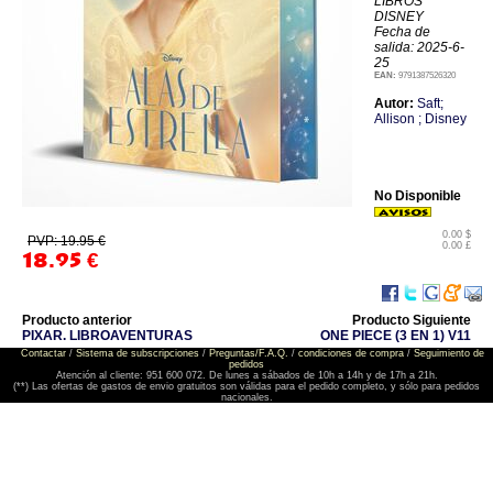
LIBROS
DISNEY
Fecha de
salida: 2025-6-
25
EAN:
9791387526320
Autor:
Saft;
Allison ; Disney
No Disponible
0.00 $
PVP: 19.95 €
0.00 £
18.95
€
Producto anterior
Producto Siguiente
PIXAR. LIBROAVENTURAS
ONE PIECE (3 EN 1) V11
Contactar
/
Sistema de subscripciones
/
Preguntas/F.A.Q.
/
condiciones de compra
/
Seguimiento de
pedidos
Atención al cliente: 951 600 072. De lunes a sábados de 10h a 14h y de 17h a 21h.
(**) Las ofertas de gastos de envio gratuitos son válidas para el pedido completo, y sólo para pedidos
nacionales.