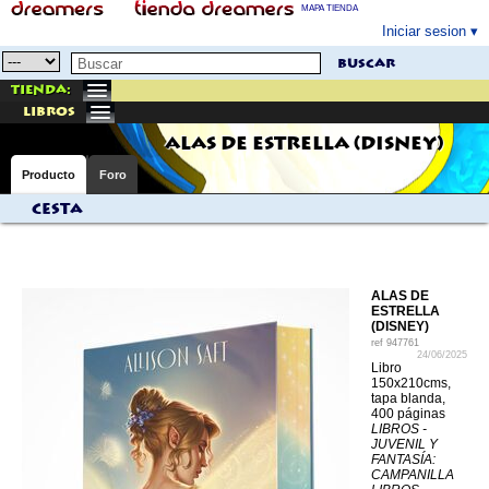
MAPA TIENDA
Iniciar sesion
buscar
Tienda:
libros
ALAS DE ESTRELLA (DISNEY)
Producto
Foro
Cesta
ALAS DE
ESTRELLA
(DISNEY)
ref
947761
24/06/2025
Libro
150x210cms,
tapa blanda,
400 páginas
LIBROS -
JUVENIL Y
FANTASÍA:
CAMPANILLA