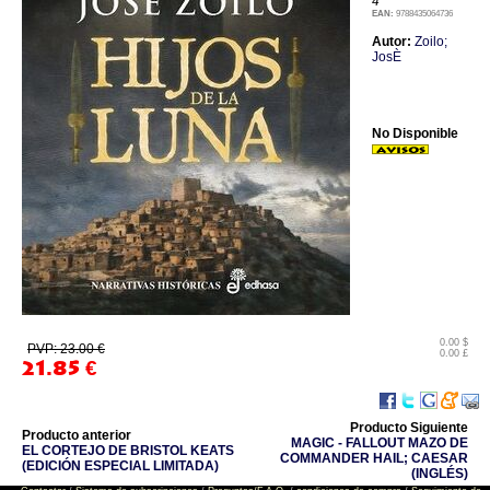
4
EAN:
9788435064736
Autor:
Zoilo;
JosÈ
No Disponible
0.00 $
PVP: 23.00 €
0.00 £
21.85
€
Producto Siguiente
Producto anterior
MAGIC - FALLOUT MAZO DE
EL CORTEJO DE BRISTOL KEATS
COMMANDER HAIL; CAESAR
(EDICIÓN ESPECIAL LIMITADA)
(INGLÉS)