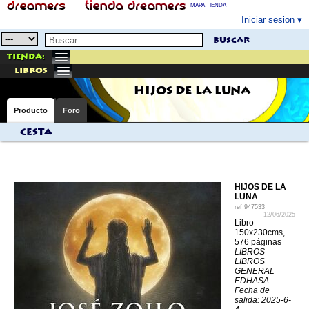
MAPA TIENDA
Iniciar sesion
buscar
Tienda:
libros
HIJOS DE LA LUNA
Producto
Foro
Cesta
HIJOS DE LA
LUNA
ref
947533
12/06/2025
Libro
150x230cms,
576 páginas
LIBROS -
LIBROS
GENERAL
EDHASA
Fecha de
salida: 2025-6-