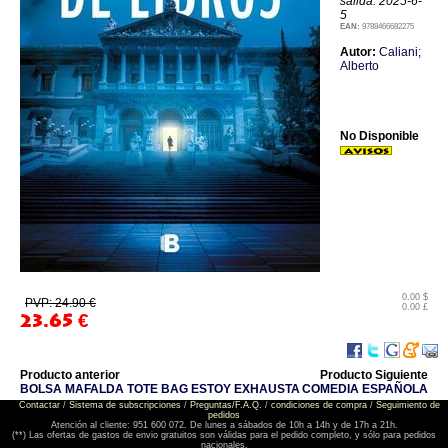
salida: 2025-6-
5
EAN:
9788466682275
Autor:
Caliani;
Alberto
No Disponible
0.00 $
PVP: 24.90 €
0.00 £
23.65
€
Producto anterior
Producto Siguiente
BOLSA MAFALDA TOTE BAG ESTOY EXHAUSTA
COMEDIA ESPAÑOLA
Contactar
/
Sistema de subscripciones
/
Preguntas/F.A.Q.
/
condiciones de compra
/
Seguimiento de
pedidos
Atención al cliente: 951 600 072. De lunes a sábados de 10h a 14h y de 17h a 21h.
(**) Las ofertas de gastos de envio gratuitos son válidas para el pedido completo, y sólo para pedidos
nacionales.