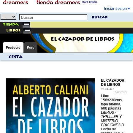
MAPA TIENDA
Iniciar sesion
buscar
Tienda:
libros
EL CAZADOR DE LIBROS
Producto
Foro
Cesta
EL CAZADOR
DE LIBROS
ref
947447
10/06/2025
Libro
158x230cms,
tapa blanda,
608 páginas
LIBROS -
THRILLER Y
MISTERIO
EDICIONES B
Fecha de