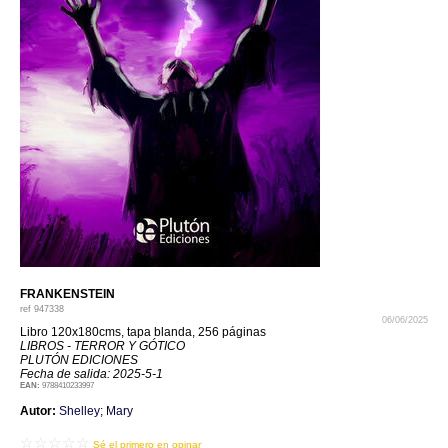
FRANKENSTEIN
ref
947338
06/06/2025
Libro 120x180cms, tapa blanda, 256 páginas
LIBROS - TERROR Y GÓTICO
PLUTÓN EDICIONES
Fecha de salida: 2025-5-1
EAN:
9788410233997
Autor:
Shelley; Mary
☆☆☆☆☆
Sé el primero en opinar