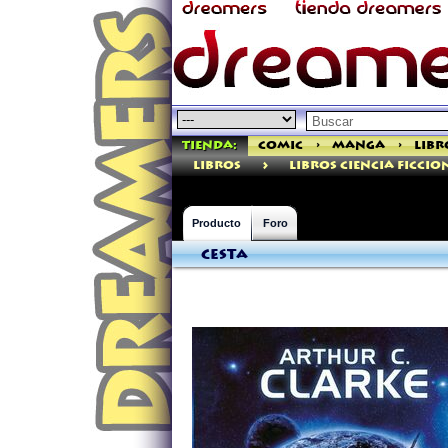
Tienda:
Comic
>
Manga
>
Libr
>
libros
Libros Ciencia Ficcio
Producto
Foro
Cesta