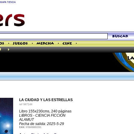
MAPA TIENDA
buscar
os
>
Juegos
>
Mercha
>
Cine
>
>
n
LA
LA CIUDAD Y LAS ESTRELLAS
ref
947144
Libro 155x230cms, 240 páginas
LIBROS - CIENCIA FICCIÓN
ALAMUT
Fecha de salida: 2025-5-29
EAN:
9788498891591