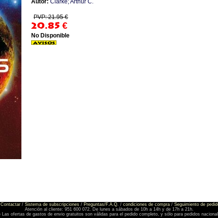
Autor:
Clarke; Arthur C.
PVP: 21.95 €
20.85
€
No Disponible
Contactar
/
Sistema de subscripciones
/
Preguntas/F.A.Q.
/
condiciones de compra
/
Seguimiento de pedid
Atención al cliente: 951 600 072. De lunes a sábados de 10h a 14h y de 17h a 21h.
) Las ofertas de gastos de envio gratuitos son válidas para el pedido completo, y sólo para pedidos naciona