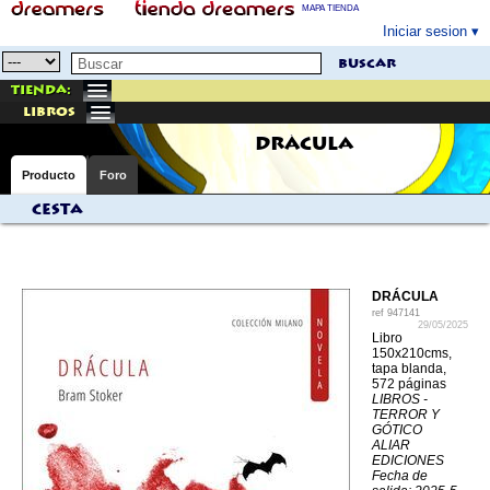
MAPA TIENDA
Iniciar sesion
buscar
Tienda:
libros
DRÁCULA
Producto
Foro
Cesta
DRÁCULA
ref
947141
29/05/2025
Libro
150x210cms,
tapa blanda,
572 páginas
LIBROS -
TERROR Y
GÓTICO
ALIAR
EDICIONES
Fecha de