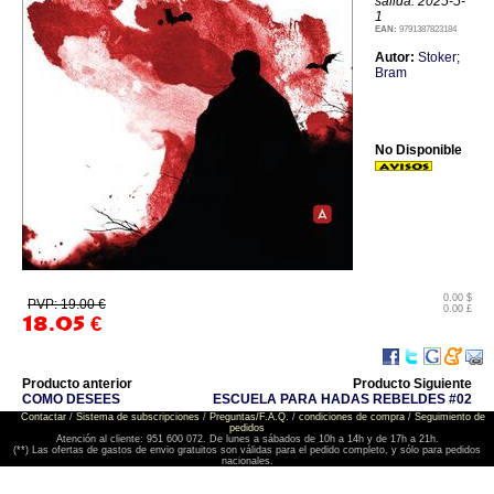
salida: 2025-5-
1
EAN:
9791387823184
Autor:
Stoker;
Bram
No Disponible
0.00 $
PVP: 19.00 €
0.00 £
18.05
€
Producto anterior
Producto Siguiente
COMO DESEES
ESCUELA PARA HADAS REBELDES #02
Contactar
/
Sistema de subscripciones
/
Preguntas/F.A.Q.
/
condiciones de compra
/
Seguimiento de
pedidos
Atención al cliente: 951 600 072. De lunes a sábados de 10h a 14h y de 17h a 21h.
(**) Las ofertas de gastos de envio gratuitos son válidas para el pedido completo, y sólo para pedidos
nacionales.