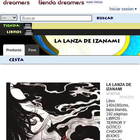
MAPA TIENDA
Iniciar sesion
buscar
Tienda:
libros
LA LANZA DE IZANAMI
Producto
Foro
Cesta
LA LANZA DE
IZANAMI
ref
947126
29/05/2025
Libro
140x180cms,
tapa blanda,
192 páginas
LIBROS -
TERROR Y
GÓTICO
CHIDORI
BOOKS