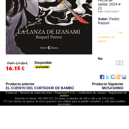
Fecha de
salida: 2024-4-
21
EAN:
9788412469257
Autor:
Pastor;
Raquel
☆☆☆☆☆
Sé
el primero en
opinar
No
0.00 $
Disponible
PVP: 17.00 €
0.00 £
16.15
€
Producto anterior
Producto Siguiente
EL CUENTO DEL CORTADOR DE BAMBÚ
MUSASHINO
Contactar
/
Sistema de subscripciones
/
Preguntas/F.A.Q.
/
condiciones de compra
/
Seguimiento de
pedidos
Atención al cliente: 951 600 072. De lunes a sábados de 10h a 14h y de 17h a 21h.
(**) Las ofertas de gastos de envio gratuitos son válidas para el pedido completo, y sólo para pedidos
nacionales.