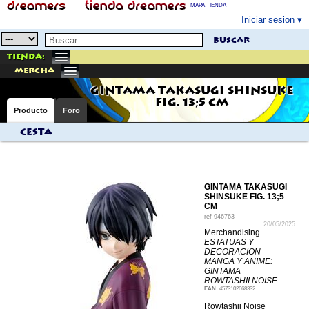
MAPA TIENDA
Iniciar sesion
buscar
Tienda:
mercha
GINTAMA TAKASUGI SHINSUKE
FIG. 13;5 CM
Producto
Foro
Cesta
GINTAMA TAKASUGI
SHINSUKE FIG. 13;5
CM
ref
946763
20/05/2025
Merchandising
ESTATUAS Y
DECORACION -
MANGA Y ANIME:
GINTAMA
ROWTASHII NOISE
EAN:
4573102668332
Rowtashii Noise