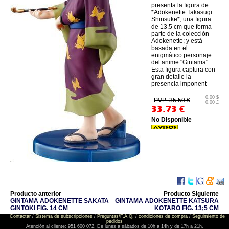
presenta la figura de
*Adokenette Takasugi
Shinsuke*; una figura
de 13.5 cm que forma
parte de la colección
Adokenette; y está
basada en el
enigmático personaje
del anime "Gintama".
Esta figura captura con
gran detalle la
presencia imponent
0.00 $
PVP: 35.50 €
0.00 £
33.73
€
No Disponible
Producto anterior
Producto Siguiente
GINTAMA ADOKENETTE SAKATA
GINTAMA ADOKENETTE KATSURA
GINTOKI FIG. 14 CM
KOTARO FIG. 13;5 CM
Contactar
/
Sistema de subscripciones
/
Preguntas/F.A.Q.
/
condiciones de compra
/
Seguimiento de
pedidos
Atención al cliente: 951 600 072. De lunes a sábados de 10h a 14h y de 17h a 21h.