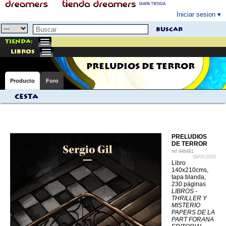
MAPA TIENDA
Iniciar sesion
buscar
Tienda:
libros
PRELUDIOS DE TERROR
Producto
Foro
Cesta
PRELUDIOS
DE TERROR
ref
946481
09/05/2025
Libro
140x210cms,
tapa blanda,
230 páginas
LIBROS -
THRILLER Y
MISTERIO
PAPERS DE LA
PART FORANA