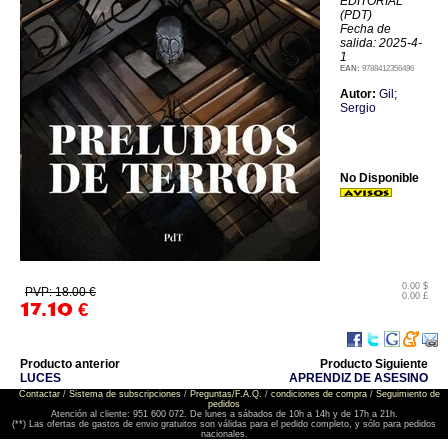
EDITORIAL
(PDT)
Fecha de
salida: 2025-4-
1
EAN:
9788412356496
Autor:
Gil;
Sergio
No Disponible
0.00 $
PVP: 18.00 €
0.00 £
17.10
€
Producto anterior
Producto Siguiente
LUCES
APRENDIZ DE ASESINO
Contactar
/
Sistema de subscripciones
/
Preguntas/F.A.Q.
/
condiciones de compra
/
Seguimiento de
pedidos
Atención al cliente: 951 600 072. De lunes a sábados de 10h a 14h y de 17h a 21h.
(**) Las ofertas de gastos de envio gratuitos son válidas para el pedido completo, y sólo para pedidos
nacionales.