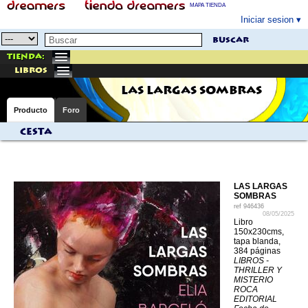
MAPA TIENDA
Iniciar sesion
buscar
Tienda:
libros
LAS LARGAS SOMBRAS
Producto
Foro
Cesta
LAS LARGAS
SOMBRAS
ref
946436
08/05/2025
Libro
150x230cms,
tapa blanda,
384 páginas
LIBROS -
THRILLER Y
MISTERIO
ROCA
EDITORIAL