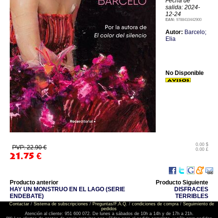
Fecha de
salida: 2024-
12-24
EAN:
9788410442900
Autor:
Barcelo;
Elia
No Disponible
0.00 $
PVP: 22.90 €
0.00 £
21.75
€
Producto anterior
Producto Siguiente
HAY UN MONSTRUO EN EL LAGO (SERIE
DISFRACES
ENDEBATE)
TERRIBLES
Contactar
/
Sistema de subscripciones
/
Preguntas/F.A.Q.
/
condiciones de compra
/
Seguimiento de
pedidos
Atención al cliente: 951 600 072. De lunes a sábados de 10h a 14h y de 17h a 21h.