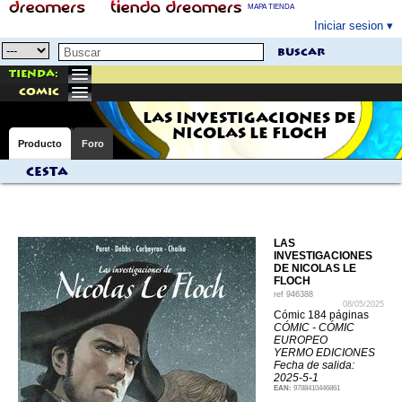
MAPA TIENDA
Iniciar sesion
buscar
Tienda:
comic
LAS INVESTIGACIONES DE
NICOLAS LE FLOCH
Producto
Foro
Cesta
LAS
INVESTIGACIONES
DE NICOLAS LE
FLOCH
ref
946388
08/05/2025
Cómic 184 páginas
CÓMIC - CÓMIC
EUROPEO
YERMO EDICIONES
Fecha de salida:
2025-5-1
EAN:
9788410446861