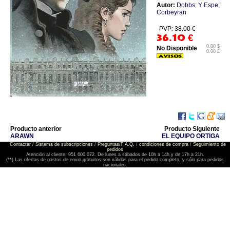
Autor:
Dobbs; Y Espe;
Corbeyran
PVP: 38.00 €
36.10
€
0.00 $
No Disponible
0.00 £
Producto anterior
Producto Siguiente
ARAWN
EL EQUIPO ORTIGA
Contactar
/
Sistema de subscripciones
/
Preguntas/F.A.Q.
/
condiciones de compra
/
Seguimiento de
pedidos
Atención al cliente: 951 600 072. De lunes a sábados de 10h a 14h y de 17h a 21h.
(**) Las ofertas de gastos de envio gratuitos son válidas para el pedido completo, y sólo para pedidos
nacionales.