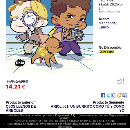
Fecha de
salida: 2025-5-
14
EAN:
9788491427865
Autor:
Marigonda;
Enrico
No Disponible
0.00 $
PVP: 14.96 €
0.00 £
14.21
€
Producto anterior
Producto Siguiente
OJOS LLENOS DE
ARIOL #01. UN BURRITO COMO TÚ Y COMO
ÁRBOLES
YO
Contactar
/
Sistema de subscripciones
/
Preguntas/F.A.Q.
/
condiciones de compra
/
Seguimiento de
pedidos
Atención al cliente: 951 600 072. De lunes a sábados de 10h a 14h y de 17h a 21h.
(**) Las ofertas de gastos de envio gratuitos son válidas para el pedido completo, y sólo para pedidos
nacionales.