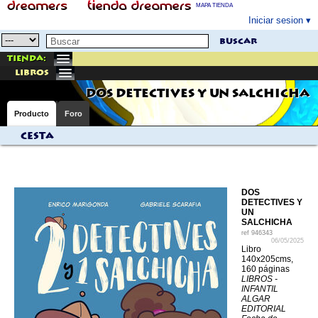
MAPA TIENDA
Iniciar sesion
buscar
Tienda:
libros
DOS DETECTIVES Y UN SALCHICHA
Producto
Foro
Cesta
DOS
DETECTIVES Y
UN
SALCHICHA
ref
946343
06/05/2025
Libro
140x205cms,
160 páginas
LIBROS -
INFANTIL
ALGAR
EDITORIAL