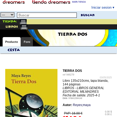
MAPA TIENDA
Iniciar sesion
buscar
Tienda:
libros
TIERRA DOS
Producto
Foro
Cesta
TIERRA DOS
ref
946279
03/05/2025
Libro 135x210cms, tapa blanda,
144 páginas
LIBROS - LIBROS GENERAL
EDITORIAL MILMADRES
Fecha de salida: 2025-4-1
EAN:
9788412994148
Autor:
Reyes;maya
0.00 $
PVP: 16.00 €
0.00 £