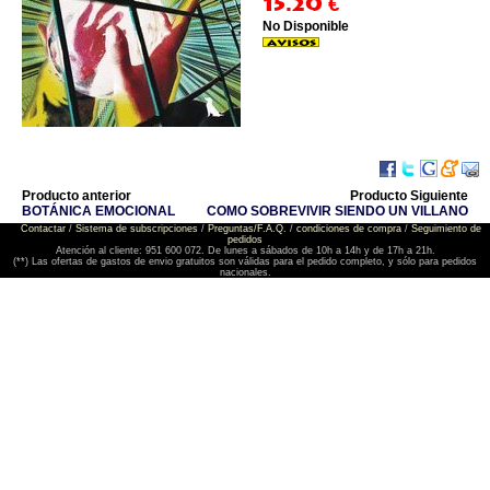
15.20
€
No Disponible
Producto anterior
Producto Siguiente
BOTÁNICA EMOCIONAL
COMO SOBREVIVIR SIENDO UN VILLANO
Contactar
/
Sistema de subscripciones
/
Preguntas/F.A.Q.
/
condiciones de compra
/
Seguimiento de
pedidos
Atención al cliente: 951 600 072. De lunes a sábados de 10h a 14h y de 17h a 21h.
(**) Las ofertas de gastos de envio gratuitos son válidas para el pedido completo, y sólo para pedidos
nacionales.