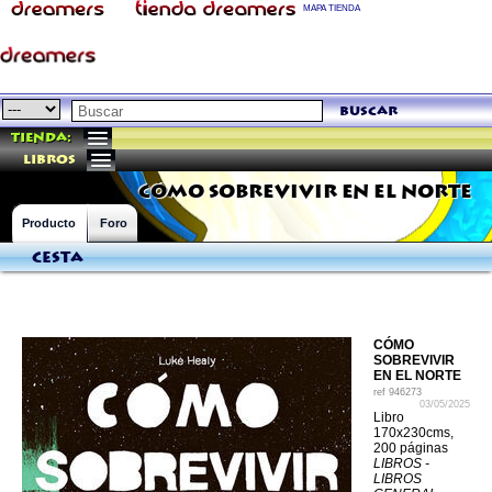
MAPA TIENDA
buscar
Tienda:
libros
CÓMO SOBREVIVIR EN EL NORTE
Producto
Foro
Cesta
CÓMO
SOBREVIVIR
EN EL NORTE
ref
946273
03/05/2025
Libro
170x230cms,
200 páginas
LIBROS -
LIBROS