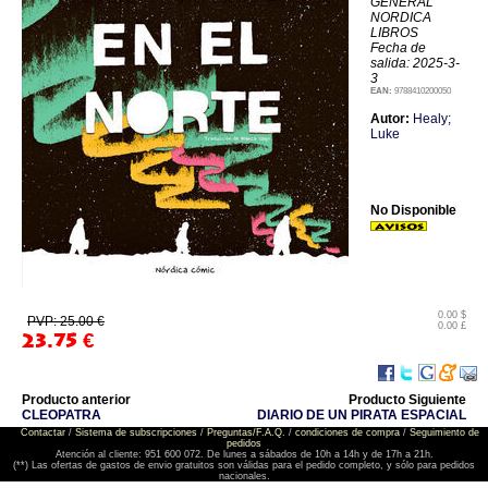
GENERAL
NORDICA
LIBROS
Fecha de
salida: 2025-3-
3
EAN:
9788410200050
Autor:
Healy;
Luke
No Disponible
0.00 $
PVP: 25.00 €
0.00 £
23.75
€
Producto anterior
Producto Siguiente
CLEOPATRA
DIARIO DE UN PIRATA ESPACIAL
Contactar
/
Sistema de subscripciones
/
Preguntas/F.A.Q.
/
condiciones de compra
/
Seguimiento de
pedidos
Atención al cliente: 951 600 072. De lunes a sábados de 10h a 14h y de 17h a 21h.
(**) Las ofertas de gastos de envio gratuitos son válidas para el pedido completo, y sólo para pedidos
nacionales.