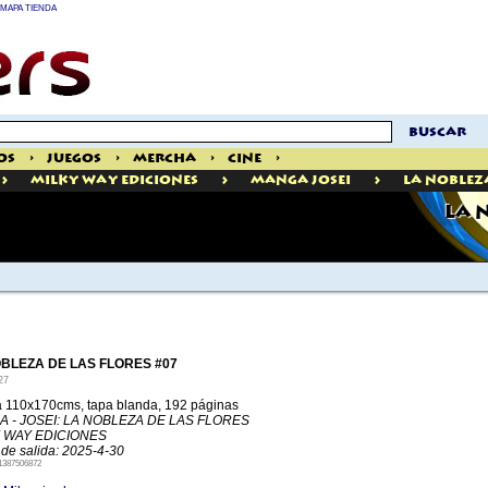
MAPA TIENDA
buscar
os
>
Juegos
>
Mercha
>
Cine
>
>
>
>
Milky Way Ediciones
Manga Josei
La Nobleza
LA 
BLEZA DE LAS FLORES #07
27
 110x170cms, tapa blanda, 192 páginas
 - JOSEI: LA NOBLEZA DE LAS FLORES
 WAY EDICIONES
de salida: 2025-4-30
1387506872