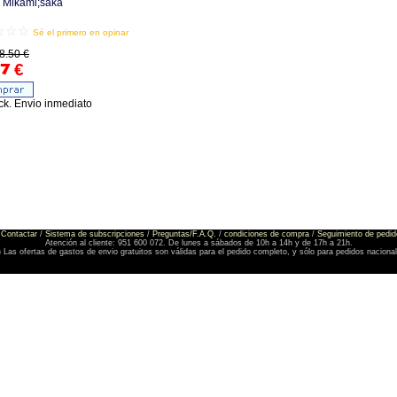
Mikami;saka
☆☆☆
Sé el primero en opinar
8.50 €
7
€
ck. Envio inmediato
Contactar
/
Sistema de subscripciones
/
Preguntas/F.A.Q.
/
condiciones de compra
/
Seguimiento de pedid
Atención al cliente: 951 600 072. De lunes a sábados de 10h a 14h y de 17h a 21h.
) Las ofertas de gastos de envio gratuitos son válidas para el pedido completo, y sólo para pedidos naciona