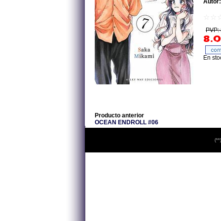
Autor:
☆☆
PVP: 
8.0
En sto
Producto anterior
OCEAN ENDROLL #06
(**