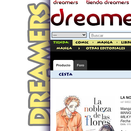
Tienda:
Comic
>
Manga
>
Libr
>
manga
Otras Editoriales
Producto
Foro
Cesta
LA NO
ref
9462
Manga
MANGA
MILKY
Fecha 
EAN:
979