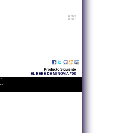
0.00 $
0.00 £
Producto Siguiente
EL BEBÉ DE MI NOVIA #08
os
les.