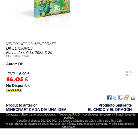
VIDEOJUEGOS
: MINECRAFT
DK EDICIONES
Fecha de salida: 2025-3-20
EAN:
9780241736647
Autor:
Dk
0.00 $
PVP: 16.90 €
0.00 £
16.05
€
No Disponible
Producto anterior
Producto Siguiente
MINECRAFT CADA DIA UNA IDEA
EL CHICO Y EL DRAGÓN
Contactar
/
Sistema de subscripciones
/
Preguntas/F.A.Q.
/
condiciones de compra
/
Seguimiento de
pedidos
Atención al cliente: 951 600 072. De lunes a sábados de 10h a 14h y de 17h a 21h.
(**) Las ofertas de gastos de envio gratuitos son válidas para el pedido completo, y sólo para pedidos
nacionales.