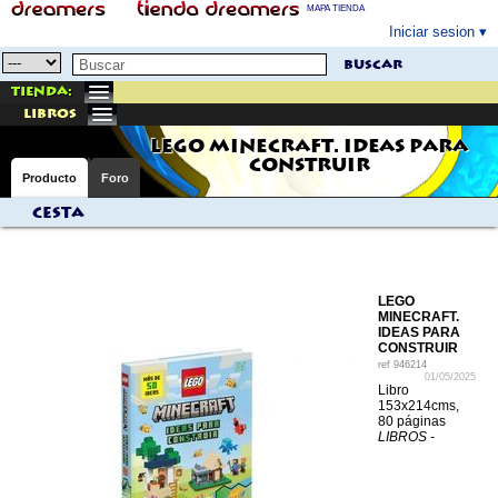
MAPA TIENDA
Iniciar sesion
buscar
Tienda:
libros
LEGO MINECRAFT. IDEAS PARA
CONSTRUIR
Producto
Foro
Cesta
LEGO
MINECRAFT.
IDEAS PARA
CONSTRUIR
ref
946214
01/05/2025
Libro
153x214cms,
80 páginas
LIBROS -