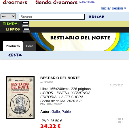
MAPA TIENDA
Iniciar sesion
buscar
Tienda:
libros
BESTIARIO DEL NORTE
Producto
Foro
Cesta
BESTIARIO DEL NORTE
ref
946208
01/05/2025
Libro 165x240cms, 226 páginas
LIBROS - JUVENIL Y FANTASÍA
EDITORIAL LA FELGUERA
Fecha de salida: 2020-6-8
EAN:
9788412044287
Autor:
Gallo; Pablo
0.00 $
PVP: 25.50 €
0.00 £
24.22
€