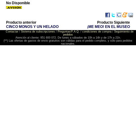
No Disponible
Producto anterior
Producto Siguiente
CINCO MONOS Y UN HELADO
¡ME MEO! EN EL MUSEO
Contactar
/
Sistema de subscripciones
/
Preguntas/F.A.Q.
/
condiciones de compra
/
Seguimiento de
pedidos
Atención al cliente: 951 600 072. De lunes a sábados de 10h a 14h y de 17h a 21h.
(**) Las ofertas de gastos de envio gratuitos son válidas para el pedido completo, y sólo para pedidos
nacionales.