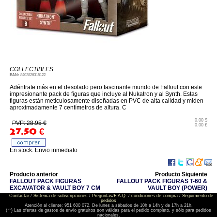
COLLECTIBLES
EAN:
8402826315122
Adéntrate más en el desolado pero fascinante mundo de Fallout con este
impresionante pack de figuras que incluye al Nukatron y al Synth. Estas
figuras están meticulosamente diseñadas en PVC de alta calidad y miden
aproximadamente 7 centímetros de altura. C
0.00 $
PVP: 28.95 €
0.00 £
27.50
€
En stock. Envio inmediato
Producto anterior
Producto Siguiente
FALLOUT PACK FIGURAS
FALLOUT PACK FIGURAS T-60 &
EXCAVATOR & VAULT BOY 7 CM
VAULT BOY (POWER)
Contactar
/
Sistema de subscripciones
/
Preguntas/F.A.Q.
/
condiciones de compra
/
Seguimiento de
pedidos
Atención al cliente: 951 600 072. De lunes a sábados de 10h a 14h y de 17h a 21h.
(**) Las ofertas de gastos de envio gratuitos son válidas para el pedido completo, y sólo para pedidos
nacionales.