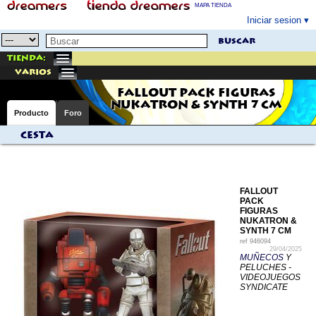
MAPA TIENDA
Iniciar sesion
buscar
Tienda:
varios
FALLOUT PACK FIGURAS
NUKATRON & SYNTH 7 CM
Producto
Foro
Cesta
FALLOUT
PACK
FIGURAS
NUKATRON &
SYNTH 7 CM
ref
946094
29/04/2025
MUÑECOS
Y
PELUCHES -
VIDEOJUEGOS
SYNDICATE