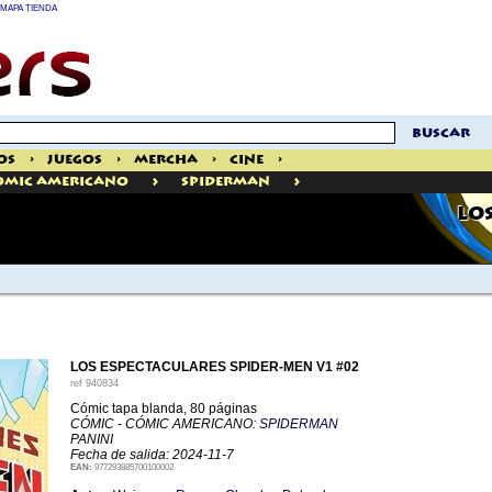
MAPA TIENDA
buscar
os
>
Juegos
>
Mercha
>
Cine
>
>
>
omic Americano
Spiderman
LOS
LOS ESPECTACULARES SPIDER-MEN V1 #02
ref
940834
Cómic tapa blanda, 80 páginas
CÓMIC - CÓMIC AMERICANO:
SPIDERMAN
PANINI
Fecha de salida: 2024-11-7
EAN:
977293885700100002