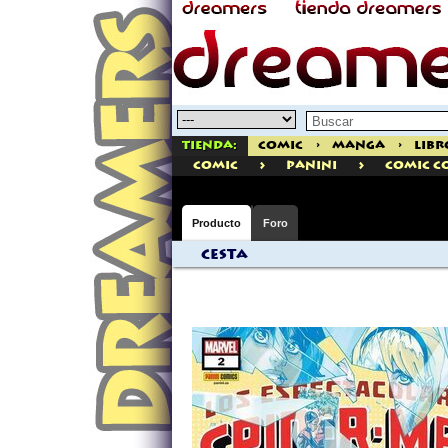
Tienda:
Comic
>
Manga
>
Libr
>
>
comic
PANINI
Comic C
Producto
Foro
Cesta