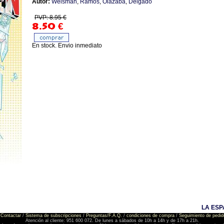
Autor:
Weisman
,
Ramos
,
Olazaba
,
Delgado
PVP: 8.95 €
8.50
€
En stock. Envio inmediato
LA ESP
Contactar
/
Sistema de subscripciones
/
Preguntas/F.A.Q.
/
condiciones de compra
/
Seguimiento de pedid
Atención al cliente: 951 600 072. De lunes a sábados de 10h a 14h y de 17h a 21h.