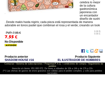
celebra lo mejor
de la cultura
gastronómica
japonesa con
un encantador
diseño de sushi
. Desde makis hasta nigiris; cada pieza está representada de manera
adorable en tonos pastel que combinan el rosa y el verde; creando un look
0.00 $
PVP: 7.95 €
0.00 £
7.55
€
No Disponible
Producto anterior
Producto Siguiente
SHADOW HOUSE #16
EL ILUSTRADOR DE HOMBRES
Contactar
/
Sistema de subscripciones
/
Preguntas/F.A.Q.
/
condiciones de compra
/
Seguimiento de
pedidos
Atención al cliente: 951 600 072. De lunes a sábados de 10h a 14h y de 17h a 21h.
(**) Las ofertas de gastos de envio gratuitos son válidas para el pedido completo, y sólo para pedidos
nacionales.