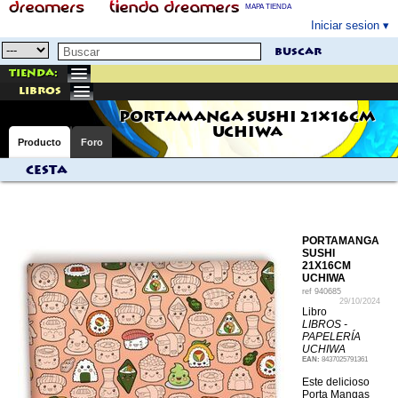
MAPA TIENDA
Iniciar sesion
buscar
Tienda:
libros
PORTAMANGA SUSHI 21X16CM
UCHIWA
Producto
Foro
Cesta
PORTAMANGA
SUSHI
21X16CM
UCHIWA
ref
940685
29/10/2024
Libro
LIBROS -
PAPELERÍA
UCHIWA
EAN:
8437025791361
Este delicioso
Porta Mangas