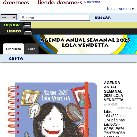
MAPA TIENDA
Iniciar sesion
buscar
Tienda:
libros
AGENDA ANUAL SEMANAL 2025
LOLA VENDETTA
Producto
Foro
Cesta
AGENDA
ANUAL
SEMANAL
2025 LOLA
VENDETTA
ref
940609
29/10/2024
Libro
164x222cms,
174 páginas
LIBROS -
PAPELERÍA
TANTANFAN