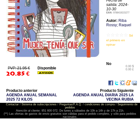
Fecha de
salida: 2024-
10-30
EAN:
9788419215277
Autor:
Riba
Rossy; Raquel
☆☆☆☆☆
Sé
el primero en
opinar
No
0.00 $
PVP: 21.95 €
Disponible
0.00 £
20.85
€
Producto anterior
Producto Siguiente
AGENDA ANUAL SEMANAL
AGENDA ANUAL DIARIA 2025 LA
2025 72 KILOS
VECINA RUBIA
Contactar
/
Sistema de subscripciones
/
Preguntas/F.A.Q.
/
condiciones de compra
/
Seguimiento de
pedidos
Atención al cliente: 951 600 072. De lunes a sábados de 10h a 14h y de 17h a 21h.
(**) Las ofertas de gastos de envio gratuitos son válidas para el pedido completo, y sólo para pedidos
nacionales.