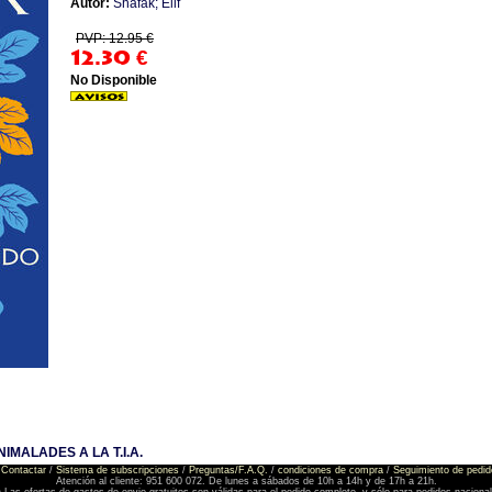
Autor:
Shafak; Elif
PVP: 12.95 €
12.30
€
No Disponible
IMALADES A LA T.I.A.
Contactar
/
Sistema de subscripciones
/
Preguntas/F.A.Q.
/
condiciones de compra
/
Seguimiento de pedid
Atención al cliente: 951 600 072. De lunes a sábados de 10h a 14h y de 17h a 21h.