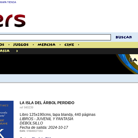
MAPA TIENDA
buscar
os
>
Juegos
>
Mercha
>
Cine
>
>
tasia
LA
LA ISLA DEL ÁRBOL PERDIDO
ref
940239
Libro 125x190cms, tapa blanda, 440 páginas
LIBROS - JUVENIL Y FANTASÍA
DEBOLSILLO
Fecha de salida: 2024-10-17
EAN:
9788466377263