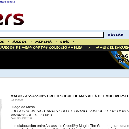
MAPA TIENDA
buscar
os
>
Juegos
>
Mercha
>
Cine
>
>
Juegos De Mesa Cartas Coleccionables
Magic El Encue
MAGI
DE 
MAGIC - ASSASSIN'S CREED SOBRE DE MAS ALLÁ DEL MULTIVERSO 
ref
937103
Juego de Mesa
JUEGOS DE MESA - CARTAS COLECCIONABLES: MAGIC EL ENCUENT
WIZARDS OF THE COAST
EAN:
1951662612188
La colaboración entre Assassin’s Creed® y Magic: The Gathering trae una