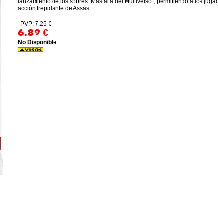
lanzamiento de los sobres "Más allá del Multiverso"; permitiendo a los juga
acción trepidante de Assas
PVP: 7.25 €
6.89
€
No Disponible