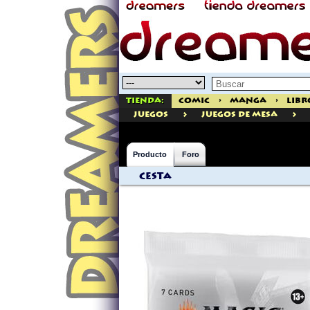
Tienda:
Comic
>
Manga
>
Libr
>
>
juegos
Juegos de Mesa
Producto
Foro
Cesta