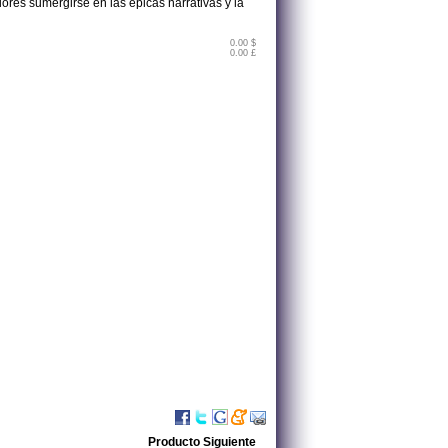
dores sumergirse en las épicas narrativas y la
0.00 $
0.00 £
Producto Siguiente