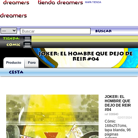
MAPA TIENDA
buscar
Tienda:
comic
JOKER: EL HOMBRE QUE DEJO DE
REIR #04
Producto
Foro
Cesta
JOKER: EL
HOMBRE QUE
DEJO DE REIR
#04
ref
936940
02/07/2024
Cómic
168x257cms,
tapa blanda, 96
páginas