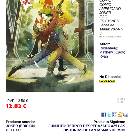
CÓMIC -
CÓMIC
AMERICANO:
JOKER
ECC
EDICIONES
Fecha de
salida: 2024-7-
3
EAN:
9788410203587
Autor:
Rosenberg;
Matthew ; Cady;
Ryan
No Disponible
0.00 $
PVP: 13.50 €
0.00 £
12.82
€
Producto anterior
Producto Siguiente
JOKER (EDICION
JUNJI ITO: TERROR DESPEDAZADO #25 LAS
DELUXE)
HISTORIAS DE FANTASMAS DE MIMI