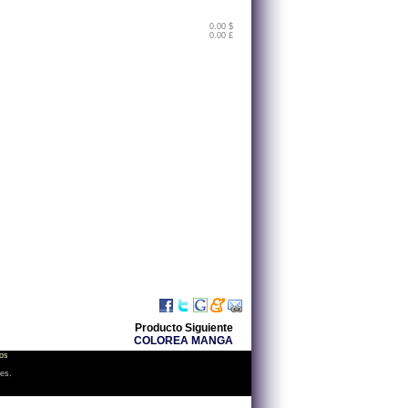
0.00 $
0.00 £
Producto Siguiente
COLOREA MANGA
os
les.