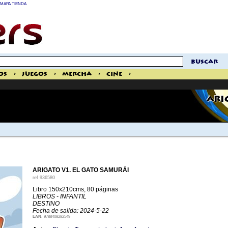
MAPA TIENDA
buscar
os
>
Juegos
>
Mercha
>
Cine
>
ARI
ARIGATO V1. EL GATO SAMURÁI
ref
936580
Libro 150x210cms, 80 páginas
LIBROS - INFANTIL
DESTINO
Fecha de salida: 2024-5-22
EAN:
9788408282549