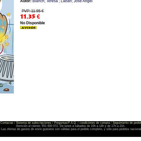
Autor:
Blanch; Teresa ; Labari; Jose Angel
PVP: 11.95 €
11.35
€
No Disponible
Contactar
/
Sistema de subscripciones
/
Preguntas/F.A.Q.
/
condiciones de compra
/
Seguimiento de pedid
Atención al cliente: 951 600 072. De lunes a sábados de 10h a 14h y de 17h a 21h.
) Las ofertas de gastos de envio gratuitos son válidas para el pedido completo, y sólo para pedidos naciona