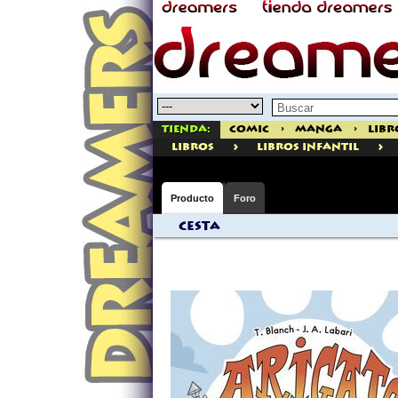
Tienda:
Comic
>
Manga
>
Libr
>
>
libros
Libros Infantil
Producto
Foro
Cesta