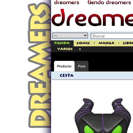
Tienda:
Comic
>
Manga
>
Libr
>
varios
Producto
Foro
Cesta