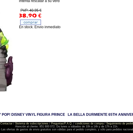
intenta rescatar a su verd
PVP: 40.95 €
38.90
€
En stock. Envio inmediato
POP! DISNEY VINYL FIGURA PRINCE
LA BELLA DURMIENTE 65TH ANNIVE
Contactar
/
Sistema de subscripciones
/
Preguntas/F.A.Q.
/
condiciones de compra
/
Seguimiento de pedid
Atención al cliente: 951 600 072. De lunes a sábados de 10h a 14h y de 17h a 21h.
) Las ofertas de gastos de envio gratuitos son válidas para el pedido completo, y sólo para pedidos naciona