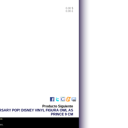
0.00 $
0.00 £
Producto Siguiente
RSARY POP! DISNEY VINYL FIGURA OWL AS
PRINCE 9 CM
os
les.