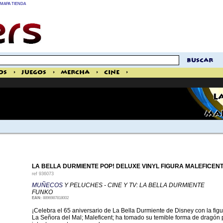
MAPA TIENDA
buscar
os
>
Juegos
>
Mercha
>
Cine
>
L
MAL
LA BELLA DURMIENTE POP! DELUXE VINYL FIGURA MALEFICENT
ref
936073
MUÑECOS
Y PELUCHES - CINE Y TV: LA BELLA DURMIENTE
FUNKO
EAN:
8896987818002
¡Celebra el 65 aniversario de La Bella Durmiente de Disney con la figu
La Señora del Mal; Maleficent; ha tomado su temible forma de dragón pa