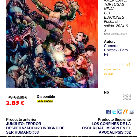
AMERICANO:
TORTUGAS
NINJA
ECC
EDICIONES
Fecha de
salida: 2024-6-
3
EAN:
9788410134904
Autor:
Cameron
Chittock / Foro
Pe
☆☆☆☆☆
Sé
el primero en
opinar
No
0.00 $
Disponible
PVP: 3.00 €
0.00 £
2.85
€
Producto anterior
Producto Siguiente
JUNJI ITO: TERROR
LOS CONFINES DE LA
DESPEDAZADO #23 INDIGNO DE
OSCURIDAD. MISION EN EL
SER HUMANO #03
APOCALIPSIS #02