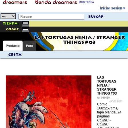
MAPA TIENDA
Iniciar sesion
buscar
Tienda:
comic
LAS TORTUGAS NINJA / STRANGER
THINGS #03
Producto
Foro
Cesta
LAS
TORTUGAS
NINJA /
STRANGER
THINGS #03
ref
936010
31/05/2024
Cómic
168x257cms,
tapa blanda, 24
páginas
CÓMIC -
CÓMIC