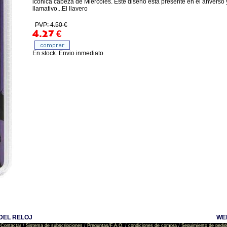
icónica cabeza de Miércoles. Este diseño está presente en el anverso y 
llamativo...El llavero
PVP: 4.50 €
4.27
€
En stock. Envio inmediato
DEL RELOJ
WE
Contactar
/
Sistema de subscripciones
/
Preguntas/F.A.Q.
/
condiciones de compra
/
Seguimiento de pedid