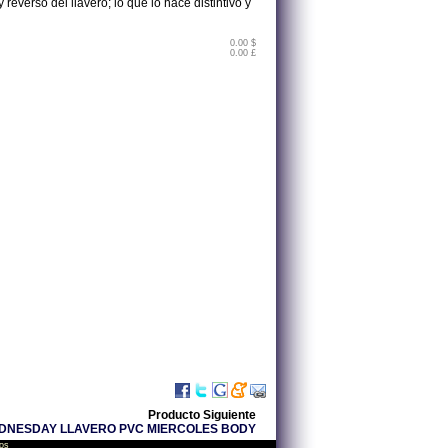
reverso del llavero; lo que lo hace distintivo y
0.00 $
0.00 £
Producto Siguiente
DNESDAY LLAVERO PVC MIERCOLES BODY
os