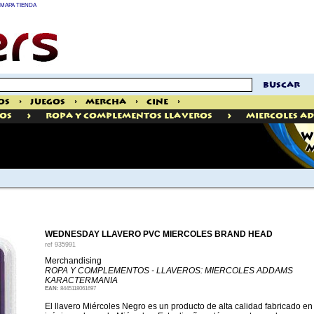
MAPA TIENDA
buscar
os
>
Juegos
>
Mercha
>
Cine
>
>
>
OS
Ropa Y Complementos Llaveros
Miercoles A
W
M
WEDNESDAY LLAVERO PVC MIERCOLES BRAND HEAD
ref
935991
Merchandising
ROPA Y COMPLEMENTOS - LLAVEROS: MIERCOLES ADDAMS
KARACTERMANIA
EAN:
8445118061697
El llavero Miércoles Negro es un producto de alta calidad fabricado e