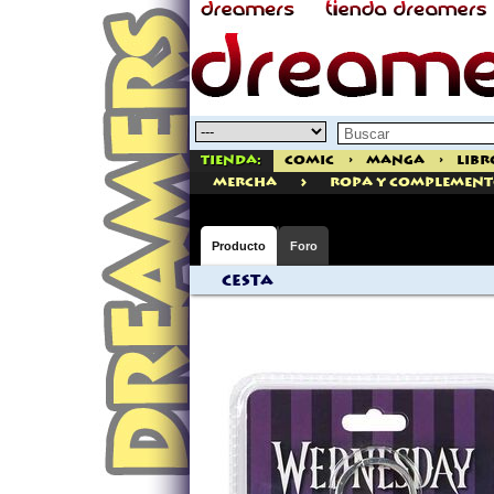
Tienda:
Comic
>
Manga
>
Libr
>
mercha
ROPA Y COMPLEMENT
Producto
Foro
Cesta