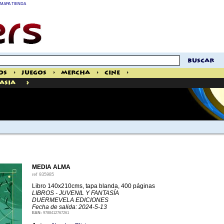
MAPA TIENDA
buscar
os
>
Juegos
>
Mercha
>
Cine
>
>
tasia
MEDIA ALMA
ref
935985
Libro 140x210cms, tapa blanda, 400 páginas
LIBROS - JUVENIL Y FANTASÍA
DUERMEVELA EDICIONES
Fecha de salida: 2024-5-13
EAN:
9788412767261