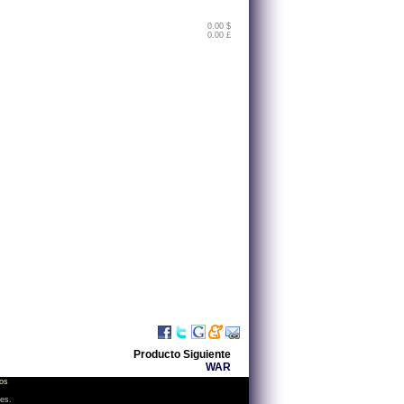
0.00 $
0.00 £
Producto Siguiente
WAR
os
les.