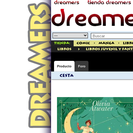
Tienda:
Comic
>
Manga
>
Libr
>
libros
Libros Juvenil Y Fan
Producto
Foro
Cesta