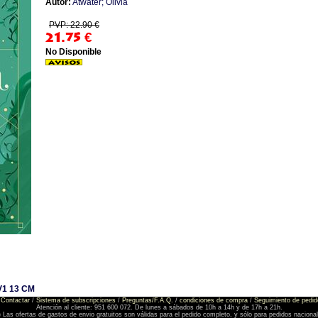
Autor:
Atwater; Olivia
PVP: 22.90 €
21.75
€
No Disponible
V1 13 CM
Contactar
/
Sistema de subscripciones
/
Preguntas/F.A.Q.
/
condiciones de compra
/
Seguimiento de pedid
Atención al cliente: 951 600 072. De lunes a sábados de 10h a 14h y de 17h a 21h.
) Las ofertas de gastos de envio gratuitos son válidas para el pedido completo, y sólo para pedidos naciona