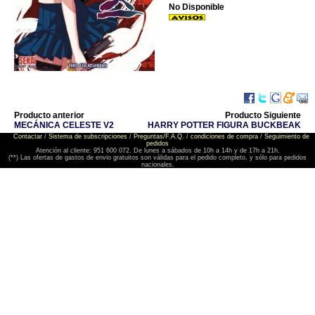
No Disponible
Producto anterior
Producto Siguiente
MECÁNICA CELESTE V2
HARRY POTTER FIGURA BUCKBEAK
Contactar
/
Sistema de subscripciones
/
Preguntas/F.A.Q.
/
condiciones de compra
/
Seguimiento de
pedidos
Atención al cliente: 951 600 072. De lunes a sábados de 10h a 14h y de 17h a 21h.
(**) Las ofertas de gastos de envio gratuitos son válidas para el pedido completo, y sólo para pedidos
nacionales.