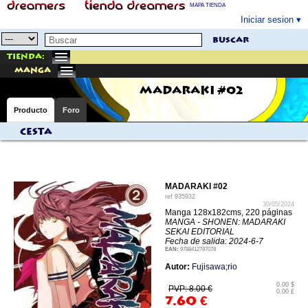
MAPA TIENDA
Iniciar sesion
buscar
Tienda:
manga
MADARAKI #02
Producto
Foro
Cesta
MADARAKI #02
ref
935932
30/05/2024
Manga 128x182cms, 220 páginas
MANGA - SHONEN: MADARAKI
SEKAI EDITORIAL
Fecha de salida: 2024-6-7
EAN:
9788412787078
Autor:
Fujisawa;rio
0.00 $
PVP: 8.00 €
0.00 £
7.60
€