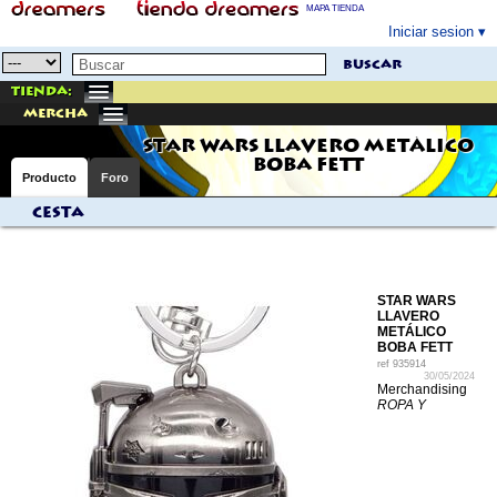
MAPA TIENDA
Iniciar sesion
buscar
Tienda:
mercha
STAR WARS LLAVERO METÁLICO
BOBA FETT
Producto
Foro
Cesta
STAR WARS
LLAVERO
METÁLICO
BOBA FETT
ref
935914
30/05/2024
Merchandising
ROPA Y