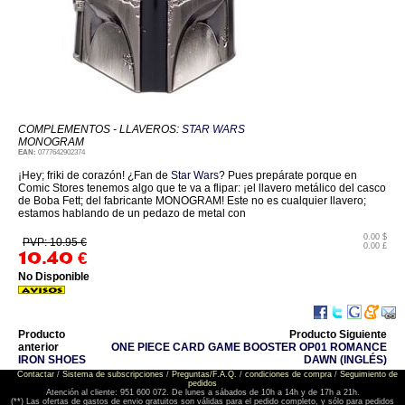
COMPLEMENTOS - LLAVEROS:
STAR WARS
MONOGRAM
EAN:
0777642902374
¡Hey; friki de corazón! ¿Fan de
Star Wars
? Pues prepárate porque en
Comic Stores tenemos algo que te va a flipar: ¡el llavero metálico del casco
de Boba Fett; del fabricante MONOGRAM! Este no es cualquier llavero;
estamos hablando de un pedazo de metal con
0.00 $
PVP: 10.95 €
0.00 £
10.40
€
No Disponible
Producto
Producto Siguiente
anterior
ONE PIECE CARD GAME BOOSTER OP01 ROMANCE
IRON SHOES
DAWN (INGLÉS)
Contactar
/
Sistema de subscripciones
/
Preguntas/F.A.Q.
/
condiciones de compra
/
Seguimiento de
pedidos
Atención al cliente: 951 600 072. De lunes a sábados de 10h a 14h y de 17h a 21h.
(**) Las ofertas de gastos de envio gratuitos son válidas para el pedido completo, y sólo para pedidos