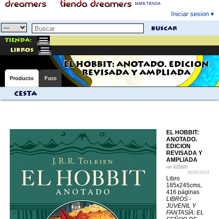
MAPA TIENDA
Iniciar sesion
buscar
Tienda:
libros
EL HOBBIT: ANOTADO. EDICION
REVISADA Y AMPLIADA
Producto
Foro
Cesta
EL HOBBIT:
ANOTADO.
EDICION
REVISADA Y
AMPLIADA
ref
935800
28/05/2024
Libro
185x245cms,
416 páginas
LIBROS -
JUVENIL Y
FANTASÍA: EL