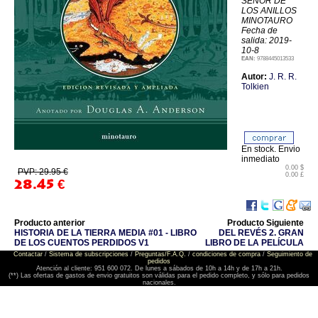
SEÑOR DE
LOS ANILLOS
MINOTAURO
Fecha de
salida: 2019-
10-8
EAN:
9788445013533
Autor:
J. R. R.
Tolkien
En stock. Envio
inmediato
0.00 $
PVP: 29.95 €
0.00 £
28.45
€
Producto anterior
Producto Siguiente
HISTORIA DE LA TIERRA MEDIA #01 - LIBRO
DEL REVÉS 2. GRAN
DE LOS CUENTOS PERDIDOS V1
LIBRO DE LA PELÍCULA
Contactar
/
Sistema de subscripciones
/
Preguntas/F.A.Q.
/
condiciones de compra
/
Seguimiento de
pedidos
Atención al cliente: 951 600 072. De lunes a sábados de 10h a 14h y de 17h a 21h.
(**) Las ofertas de gastos de envio gratuitos son válidas para el pedido completo, y sólo para pedidos
nacionales.