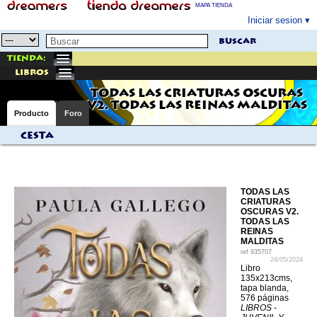
MAPA TIENDA
Iniciar sesion
buscar
Tienda:
libros
TODAS LAS CRIATURAS OSCURAS
V2. TODAS LAS REINAS MALDITAS
Producto
Foro
Cesta
TODAS LAS
CRIATURAS
OSCURAS V2.
TODAS LAS
REINAS
MALDITAS
ref
935707
24/05/2024
Libro
135x213cms,
tapa blanda,
576 páginas
LIBROS -