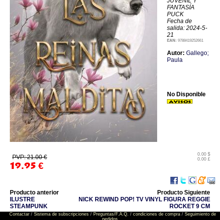
JUVENIL Y
FANTASÍA
PUCK
Fecha de
salida: 2024-5-
21
EAN:
9788419252661
Autor:
Gallego;
Paula
No Disponible
0.00 $
PVP: 21.00 €
0.00 £
19.95
€
Producto anterior
Producto Siguiente
ILUSTRE
NICK REWIND POP! TV VINYL FIGURA REGGIE
STEAMPUNK
ROCKET 9 CM
Contactar
/
Sistema de subscripciones
/
Preguntas/F.A.Q.
/
condiciones de compra
/
Seguimiento de
pedidos