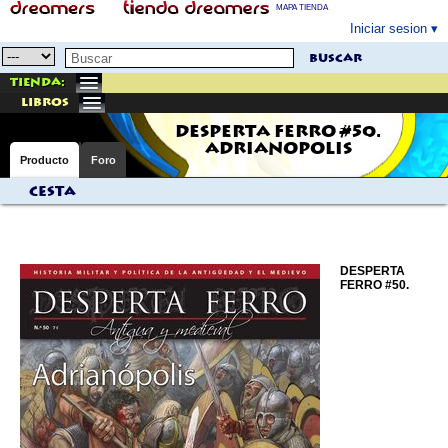
MAPA TIENDA
Iniciar sesion
buscar
Tienda:
libros
DESPERTA FERRO #50.
ADRIANOPOLIS
Producto
Foro
Cesta
DESPERTA
FERRO #50.