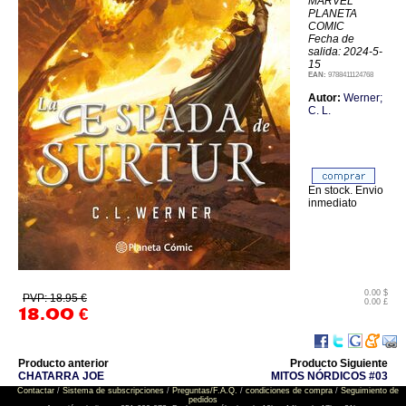
MARVEL
PLANETA
COMIC
Fecha de
salida: 2024-5-
15
EAN:
9788411124768
Autor:
Werner;
C. L.
En stock. Envio
inmediato
0.00 $
PVP: 18.95 €
0.00 £
18.00
€
Producto anterior
Producto Siguiente
CHATARRA JOE
MITOS NÓRDICOS #03
Contactar
/
Sistema de subscripciones
/
Preguntas/F.A.Q.
/
condiciones de compra
/
Seguimiento de
pedidos