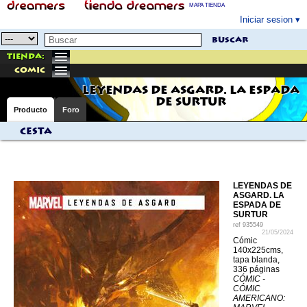
MAPA TIENDA
Iniciar sesion
buscar
Tienda:
comic
LEYENDAS DE ASGARD. LA ESPADA
DE SURTUR
Producto
Foro
Cesta
LEYENDAS DE
ASGARD. LA
ESPADA DE
SURTUR
ref
935549
21/05/2024
Cómic
140x225cms,
tapa blanda,
336 páginas
CÓMIC -
CÓMIC
AMERICANO: