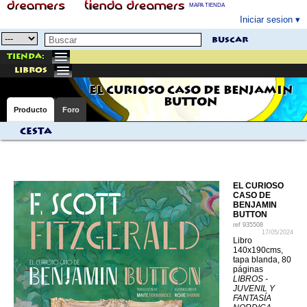
MAPA TIENDA
Iniciar sesion
buscar
Tienda:
libros
EL CURIOSO CASO DE BENJAMIN
BUTTON
Producto
Foro
Cesta
EL CURIOSO
CASO DE
BENJAMIN
BUTTON
ref
935508
17/05/2024
Libro
140x190cms,
tapa blanda, 80
páginas
LIBROS -
JUVENIL Y
FANTASÍA