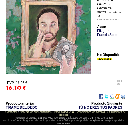
NORDICA
LIBROS
Fecha de
salida: 2024-5-
20
EAN:
9788410200395
Autor:
Fitzgerald;
Francis Scott
No Disponible
0.00 $
PVP: 16.95 €
0.00 £
16.10
€
Producto anterior
Producto Siguiente
TÍRAME DEL DEDO
TÚ NO ERES TUS PADRES
Contactar
/
Sistema de subscripciones
/
Preguntas/F.A.Q.
/
condiciones de compra
/
Seguimiento de
pedidos
Atención al cliente: 951 600 072. De lunes a sábados de 10h a 14h y de 17h a 21h.
(**) Las ofertas de gastos de envio gratuitos son válidas para el pedido completo, y sólo para pedidos
nacionales.