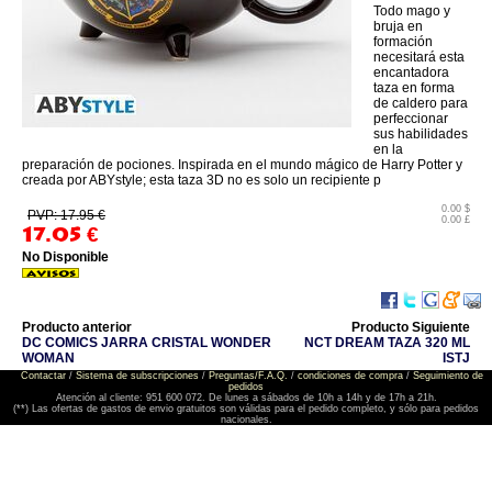
Todo mago y
bruja en
formación
necesitará esta
encantadora
taza en forma
de caldero para
perfeccionar
sus habilidades
en la
preparación de pociones. Inspirada en el mundo mágico de Harry Potter y
creada por ABYstyle; esta taza 3D no es solo un recipiente p
0.00 $
PVP: 17.95 €
0.00 £
17.05
€
No Disponible
Producto anterior
Producto Siguiente
DC COMICS JARRA CRISTAL WONDER
NCT DREAM TAZA 320 ML
WOMAN
ISTJ
Contactar
/
Sistema de subscripciones
/
Preguntas/F.A.Q.
/
condiciones de compra
/
Seguimiento de
pedidos
Atención al cliente: 951 600 072. De lunes a sábados de 10h a 14h y de 17h a 21h.
(**) Las ofertas de gastos de envio gratuitos son válidas para el pedido completo, y sólo para pedidos
nacionales.