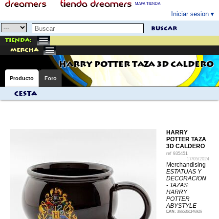
MAPA TIENDA
Iniciar sesion
buscar
Tienda:
mercha
HARRY POTTER TAZA 3D CALDERO
Producto
Foro
Cesta
HARRY
POTTER TAZA
3D CALDERO
ref
935451
17/05/2024
Merchandising
ESTATUAS Y
DECORACION
- TAZAS:
HARRY
POTTER
ABYSTYLE
EAN:
3665361146926