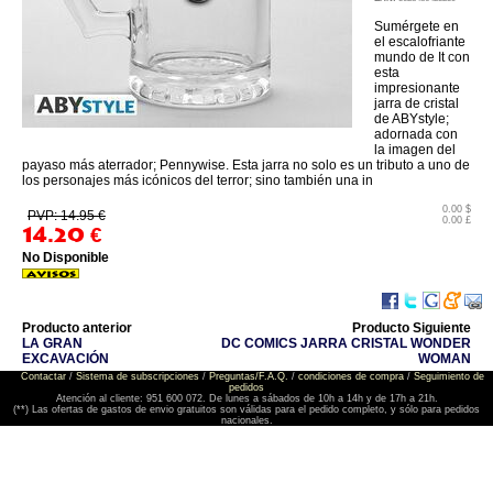
Sumérgete en
el escalofriante
mundo de It con
esta
impresionante
jarra de cristal
de ABYstyle;
adornada con
la imagen del
payaso más aterrador; Pennywise. Esta jarra no solo es un tributo a uno de
los personajes más icónicos del terror; sino también una in
0.00 $
PVP: 14.95 €
0.00 £
14.20
€
No Disponible
Producto anterior
Producto Siguiente
LA GRAN
DC COMICS JARRA CRISTAL WONDER
EXCAVACIÓN
WOMAN
Contactar
/
Sistema de subscripciones
/
Preguntas/F.A.Q.
/
condiciones de compra
/
Seguimiento de
pedidos
Atención al cliente: 951 600 072. De lunes a sábados de 10h a 14h y de 17h a 21h.
(**) Las ofertas de gastos de envio gratuitos son válidas para el pedido completo, y sólo para pedidos
nacionales.