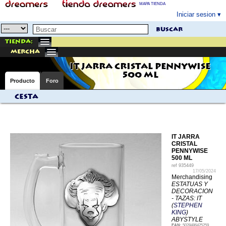
MAPA TIENDA
Iniciar sesion
buscar
Tienda:
mercha
IT JARRA CRISTAL PENNYWISE
500 ML
Producto
Foro
Cesta
IT JARRA
CRISTAL
PENNYWISE
500 ML
ref
935449
17/05/2024
Merchandising
ESTATUAS Y
DECORACION
- TAZAS: IT
(
STEPHEN
KING
)
ABYSTYLE
EAN:
5028486425259