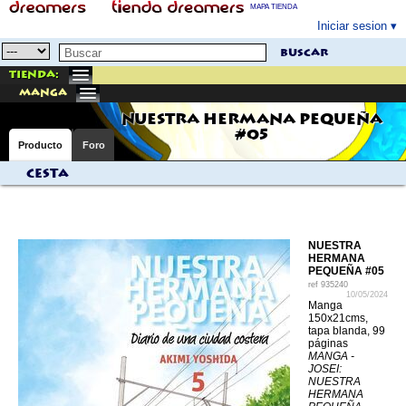
MAPA TIENDA
Iniciar sesion
buscar
Tienda:
manga
NUESTRA HERMANA PEQUEÑA
#05
Producto
Foro
Cesta
NUESTRA
HERMANA
PEQUEÑA #05
ref
935240
10/05/2024
Manga
150x21cms,
tapa blanda, 99
páginas
MANGA -
JOSEI:
NUESTRA
HERMANA