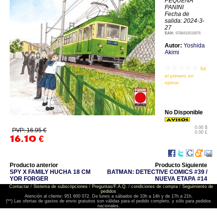
PEQUEÑA
PANINI
Fecha de
salida: 2024-3-
27
EAN:
9788410510876
Autor:
Yoshida
Akimi
☆☆☆☆☆
Sé
el primero en
opinar
No Disponible
0.00 $
PVP: 16.95 €
0.00 £
16.10
€
Producto anterior
Producto Siguiente
SPY X FAMILY HUCHA 18 CM
BATMAN: DETECTIVE COMICS #39 /
YOR FORGER
NUEVA ETAPA #14
Contactar
/
Sistema de subscripciones
/
Preguntas/F.A.Q.
/
condiciones de compra
/
Seguimiento de
pedidos
Atención al cliente: 951 600 072. De lunes a sábados de 10h a 14h y de 17h a 21h.
(**) Las ofertas de gastos de envio gratuitos son válidas para el pedido completo, y sólo para pedidos
nacionales.