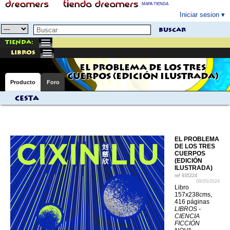
MAPA TIENDA
Iniciar sesion
buscar
Tienda:
libros
EL PROBLEMA DE LOS TRES
CUERPOS (EDICIÓN ILUSTRADA)
Producto
Foro
Cesta
EL PROBLEMA
DE LOS TRES
CUERPOS
(EDICIÓN
ILUSTRADA)
ref
935224
09/05/2024
Libro
157x238cms,
416 páginas
LIBROS -
CIENCIA
FICCIÓN