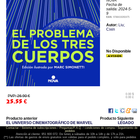
NOVA
Fecha de
salida: 2024-5-
9
EAN:
9788419260475
Autor:
Liu;
Cixin
No Disponible
0.00 $
PVP: 26.90 €
0.00 £
25.55
€
Producto anterior
Producto Siguiente
EL UNIVERSO CINEMATOGRÁFICO DE MARVEL
LEGADO
Contactar
/
Sistema de subscripciones
/
Preguntas/F.A.Q.
/
condiciones de compra
/
Seguimiento de
pedidos
Atención al cliente: 951 600 072. De lunes a sábados de 10h a 14h y de 17h a 21h.
(**) Las ofertas de gastos de envio gratuitos son válidas para el pedido completo, y sólo para pedidos