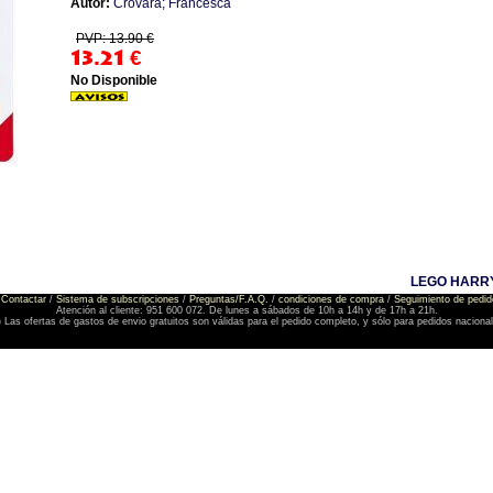
Autor:
Crovara; Francesca
PVP: 13.90 €
13.21
€
No Disponible
LEGO HARR
Contactar
/
Sistema de subscripciones
/
Preguntas/F.A.Q.
/
condiciones de compra
/
Seguimiento de pedid
Atención al cliente: 951 600 072. De lunes a sábados de 10h a 14h y de 17h a 21h.
) Las ofertas de gastos de envio gratuitos son válidas para el pedido completo, y sólo para pedidos naciona