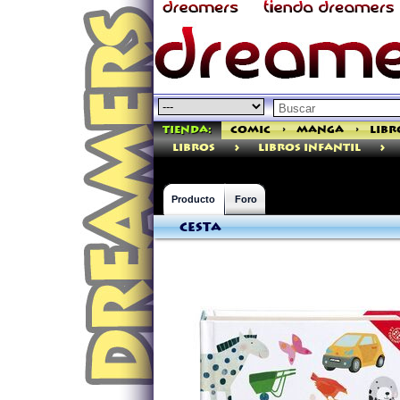
Tienda:
Comic
>
Manga
>
Libr
>
>
libros
Libros Infantil
Producto
Foro
Cesta