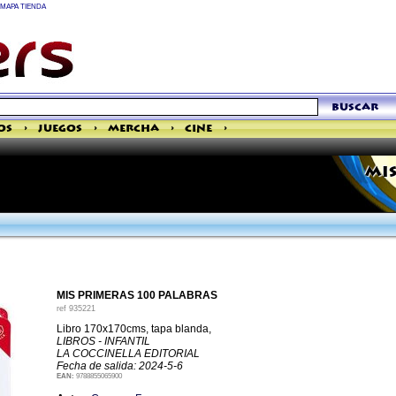
MAPA TIENDA
buscar
os
>
Juegos
>
Mercha
>
Cine
>
MIS
MIS PRIMERAS 100 PALABRAS
ref
935221
Libro 170x170cms, tapa blanda,
LIBROS - INFANTIL
LA COCCINELLA EDITORIAL
Fecha de salida: 2024-5-6
EAN:
9788855065900