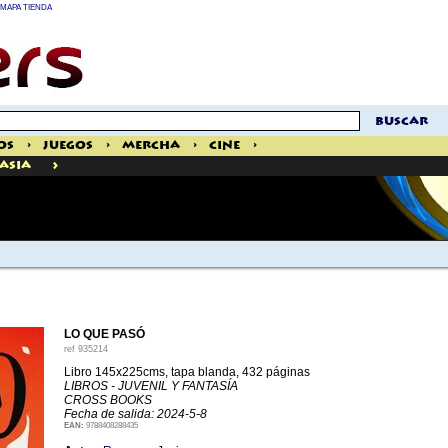
MAPA TIENDA
buscar
os
>
Juegos
>
Mercha
>
Cine
>
>
tasia
LO QUE PASÓ
ref
935214
Libro 145x225cms, tapa blanda, 432 páginas
LIBROS - JUVENIL Y FANTASÍA
CROSS BOOKS
Fecha de salida: 2024-5-8
EAN:
9788408288435