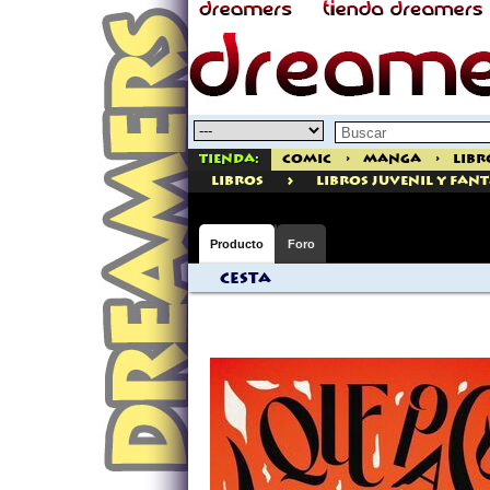
Tienda:
Comic
>
Manga
>
Libr
>
libros
Libros Juvenil Y Fan
Producto
Foro
Cesta