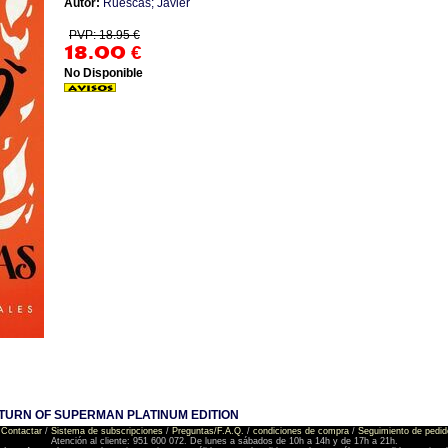
Autor:
Ruescas; Javier
PVP: 18.95 €
18.00
€
No Disponible
TURN OF SUPERMAN PLATINUM EDITION
Contactar
/
Sistema de subscripciones
/
Preguntas/F.A.Q.
/
condiciones de compra
/
Seguimiento de pedid
Atención al cliente: 951 600 072. De lunes a sábados de 10h a 14h y de 17h a 21h.