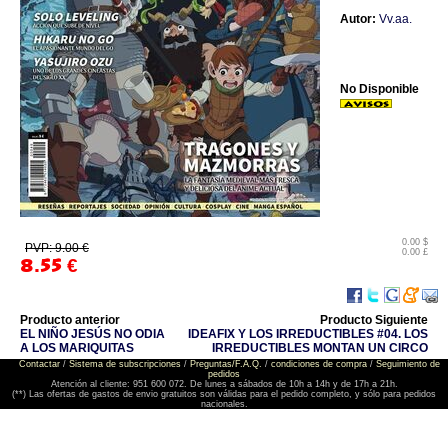
Autor:
Vv.aa.
No Disponible
0.00 $
PVP: 9.00 €
0.00 £
8.55
€
Producto anterior
Producto Siguiente
EL NIÑO JESÚS NO ODIA
IDEAFIX Y LOS IRREDUCTIBLES #04. LOS
A LOS MARIQUITAS
IRREDUCTIBLES MONTAN UN CIRCO
Contactar
/
Sistema de subscripciones
/
Preguntas/F.A.Q.
/
condiciones de compra
/
Seguimiento de
pedidos
Atención al cliente: 951 600 072. De lunes a sábados de 10h a 14h y de 17h a 21h.
(**) Las ofertas de gastos de envio gratuitos son válidas para el pedido completo, y sólo para pedidos
nacionales.