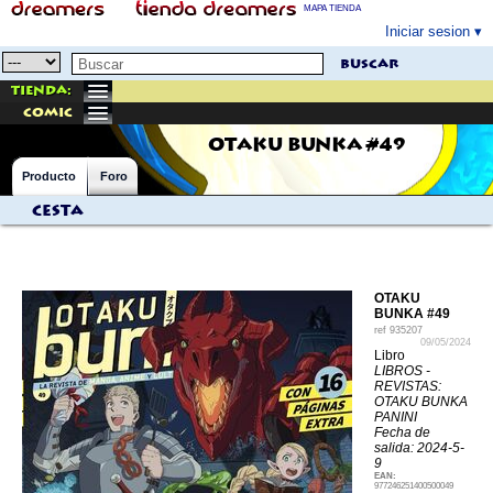
MAPA TIENDA
Iniciar sesion
buscar
Tienda:
comic
OTAKU BUNKA #49
Producto
Foro
Cesta
OTAKU
BUNKA #49
ref
935207
09/05/2024
Libro
LIBROS -
REVISTAS:
OTAKU BUNKA
PANINI
Fecha de
salida: 2024-5-
9
EAN:
977246251400500049