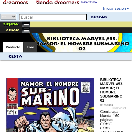
MAPA TIENDA
Iniciar sesion
buscar
Tienda:
comic
BIBLIOTECA MARVEL #53.
NAMOR; EL HOMBRE SUBMARINO
Producto
Foro
02
Cesta
BIBLIOTECA
MARVEL #53.
NAMOR; EL
HOMBRE
SUBMARINO
02
ref
935161
09/05/2024
Cómic tapa
blanda, 160
páginas
CÓMIC -
CÓMIC