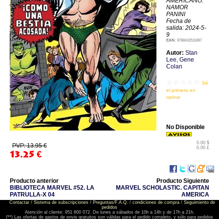
AMERICANO:
NAMOR
PANINI
Fecha de
salida: 2024-5-
9
EAN:
9788410511897
Autor:
Stan
Lee
,
Gene
Colan
☆☆☆☆☆
Sé
el primero en
opinar
No Disponible
0.00 $
PVP: 13.95 €
0.00 £
13.25
€
Producto anterior
Producto Siguiente
BIBLIOTECA MARVEL #52. LA
MARVEL SCHOLASTIC. CAPITAN
PATRULLA-X 04
AMERICA
Contactar
/
Sistema de subscripciones
/
Preguntas/F.A.Q.
/
condiciones de compra
/
Seguimiento de
pedidos
Atención al cliente: 951 600 072. De lunes a sábados de 10h a 14h y de 17h a 21h.
(**) Las ofertas de gastos de envio gratuitos son válidas para el pedido completo, y sólo para pedidos