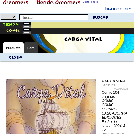
MAPA TIENDA
Iniciar sesion
buscar
Tienda:
comic
CARGA VITAL
Producto
Foro
Cesta
CARGA VITAL
ref
935153
09/05/2024
Cómic 104
páginas
CÓMIC -
CÓMIC
ESPAÑOL
CASCABORRA
EDICIONES
Fecha de
salida: 2024-4-
17
EAN:
9788412810158