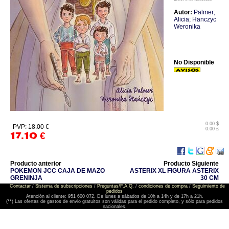
Autor:
Palmer;
Alicia; Hanczyc
Weronika
No Disponible
0.00 $
PVP: 18.00 €
0.00 £
17.10
€
Producto anterior
Producto Siguiente
POKEMON JCC CAJA DE MAZO
ASTERIX XL FIGURA ASTERIX
GRENINJA
30 CM
Contactar
/
Sistema de subscripciones
/
Preguntas/F.A.Q.
/
condiciones de compra
/
Seguimiento de
pedidos
Atención al cliente: 951 600 072. De lunes a sábados de 10h a 14h y de 17h a 21h.
(**) Las ofertas de gastos de envio gratuitos son válidas para el pedido completo, y sólo para pedidos
nacionales.