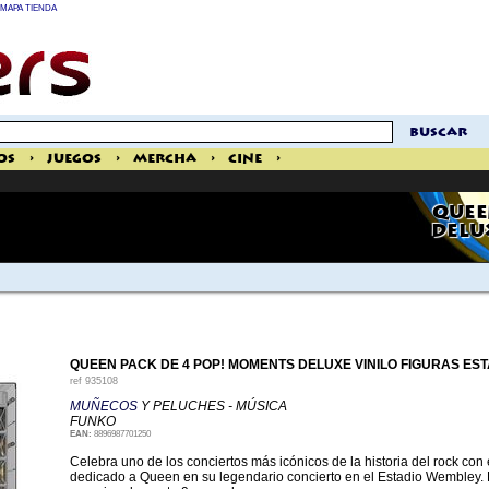
MAPA TIENDA
buscar
os
>
Juegos
>
Mercha
>
Cine
>
QUEE
DELU
QUEEN PACK DE 4 POP! MOMENTS DELUXE VINILO FIGURAS ES
ref
935108
MUÑECOS
Y PELUCHES - MÚSICA
FUNKO
EAN:
8896987701250
Celebra uno de los conciertos más icónicos de la historia del rock con 
dedicado a Queen en su legendario concierto en el Estadio Wembley. E