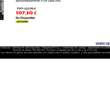
aproximadamente 9 cm cada una
PVP: 112.95 €
107.30
€
No Disponible
SEIREI G
Contactar
/
Sistema de subscripciones
/
Preguntas/F.A.Q.
/
condiciones de compra
/
Seguimiento de pedid
Atención al cliente: 951 600 072. De lunes a sábados de 10h a 14h y de 17h a 21h.
) Las ofertas de gastos de envio gratuitos son válidas para el pedido completo, y sólo para pedidos naciona