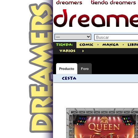
Tienda:
Comic
>
Manga
>
Libr
>
varios
Producto
Foro
Cesta