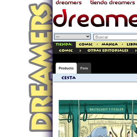
Tienda:
Comic
>
Manga
>
Libr
>
>
comic
Otras Editoriales
Producto
Foro
Cesta