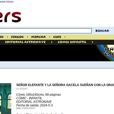
MAPA TIENDA
buscar
os
>
Juegos
>
Mercha
>
Cine
>
>
>
Editorial Astronave
Comic Infantil
SEÑ
GAC
SEÑOR ELEFANTE Y LA SEÑORA GACELA SUEÑAN CON LA GRA
ref
935097
Cómic 180x240cms, 68 páginas
CÓMIC - INFANTIL
EDITORIAL ASTRONAVE
Fecha de salida: 2024-5-3
EAN:
9788467969122