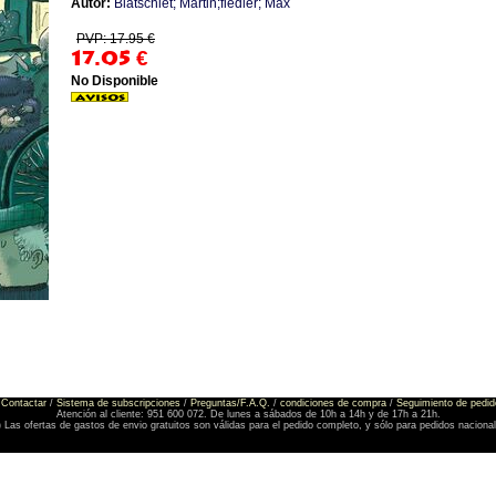
Autor:
Blatschiet; Martin;fiedler; Max
PVP: 17.95 €
17.05
€
No Disponible
Contactar
/
Sistema de subscripciones
/
Preguntas/F.A.Q.
/
condiciones de compra
/
Seguimiento de pedid
Atención al cliente: 951 600 072. De lunes a sábados de 10h a 14h y de 17h a 21h.
) Las ofertas de gastos de envio gratuitos son válidas para el pedido completo, y sólo para pedidos naciona