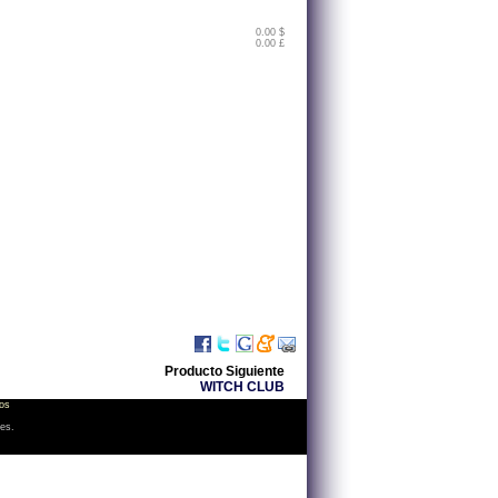
0.00 $
0.00 £
Producto Siguiente
WITCH CLUB
os
les.