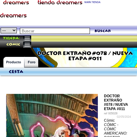
MAPA TIENDA
buscar
Tienda:
comic
DOCTOR EXTRAÑO #078 / NUEVA
ETAPA #011
Producto
Foro
Cesta
DOCTOR
EXTRAÑO
#078 / NUEVA
ETAPA #011
ref
935028
02/05/2024
Cómic
CÓMIC -
CÓMIC
AMERICANO: