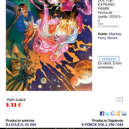
DOCTOR
EXTRAÑO
PANINI
Fecha de
salida: 2024-5-
2
EAN:
977000550100000078
Autor:
Mackay
,
Ferry
,
Moore
En stock. Envio
inmediato
0.00 $
PVP: 3.30 €
0.00 £
3.13
€
Producto anterior
Producto Siguiente
D.I.O.S.E.S. V1 #04
X-FORCE VOL.1 #50 / 044